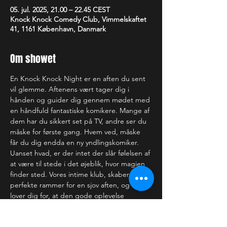
05. jul. 2025, 21.00 – 22.45 CEST
Knock Knock Comedy Club, Vimmelskaftet
41, 1161 København, Danmark
Om showet
En Knock Knock Night er en aften du sent 
vil glemme. Aftenens vært tager dig i 
hånden og guider dig gennem mødet med 
en håndfuld fantastiske komikere. Mange af 
dem har du sikkert set på TV, andre ser du 
måske for første gang. Hvem ved, måske 
får du dig endda en ny yndlingskomiker. 
Uanset hvad, er der intet der slår følelsen af 
at være til stede i det øjeblik, hvor magien 
finder sted. Vores intime klub, skaber de 
perfekte rammer for en sjov aften, og vi 
lover dig for, at den gode oplevelse 
strækker sig langt ud over scenekanten.
—-------------------------