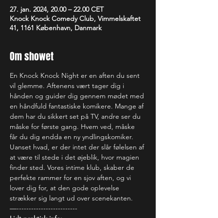
27. jan. 2024, 20.00 – 22.00 CET
Knock Knock Comedy Club, Vimmelskaftet
41, 1161 København, Danmark
Om showet
En Knock Knock Night er en aften du sent 
vil glemme. Aftenens vært tager dig i 
hånden og guider dig gennem mødet med 
en håndfuld fantastiske komikere. Mange af 
dem har du sikkert set på TV, andre ser du 
måske for første gang. Hvem ved, måske 
får du dig endda en ny yndlingskomiker. 
Uanset hvad, er der intet der slår følelsen af 
at være til stede i det øjeblik, hvor magien 
finder sted. Vores intime klub, skaber de 
perfekte rammer for en sjov aften, og vi 
lover dig for, at den gode oplevelse 
strækker sig langt ud over scenekanten.
—-------------------------