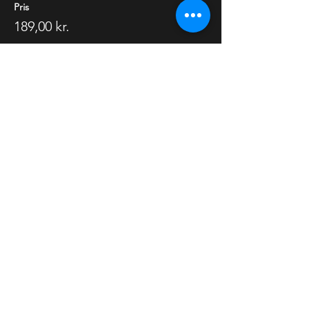
Pris
189,00 kr.
Udsolgt
Billettype
Billet inkl. valgfri cocktail
Flere oplysninger
Pris
209,00 kr.
Udsolgt
Billettype
Almindelig billet