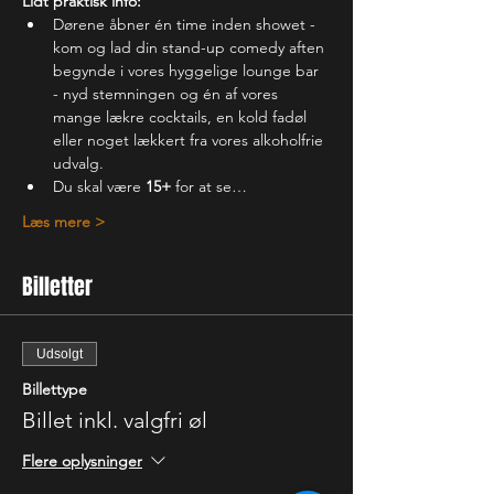
Lidt praktisk info:
Dørene åbner én time inden showet - 
kom og lad din stand-up comedy aften 
begynde i vores hyggelige lounge bar 
- nyd stemningen og én af vores 
mange lækre cocktails, en kold fadøl 
eller noget lækkert fra vores alkoholfrie 
udvalg.
Du skal være 
15+
 for at se…
Læs mere >
Billetter
Udsolgt
Billettype
Billet inkl. valgfri øl
Flere oplysninger