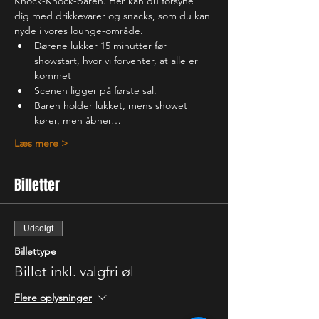
Knock-Knock-baren. Her kan du forsyne 
dig med drikkevarer og snacks, som du kan 
nyde i vores lounge-område. 
Dørene lukker 15 minutter før 
showstart, hvor vi forventer, at alle er 
kommet
Scenen ligger på første sal.
Baren holder lukket, mens showet 
kører, men åbner…
Læs mere >
Billetter
Udsolgt
Billettype
Billet inkl. valgfri øl
Flere oplysninger