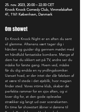
25. nov. 2023, 20.00 – 22.00 CET
Knock Knock Comedy Club, Vimmelskaftet
41, 1161 København, Danmark
Om showet
En Knock Knock Night er en aften du sent 
vil glemme. Aftenens vært tager dig i 
hånden og guider dig gennem mødet med 
en håndfuld fantastiske komikere. Mange af 
dem har du sikkert set på TV, andre ser du 
måske for første gang. Hvem ved, måske 
får du dig endda en ny yndlingskomiker. 
Uanset hvad, er der intet der slår følelsen af 
at være til stede i det øjeblik, hvor magien 
finder sted. Vores intime klub, skaber de 
perfekte rammer for en sjov aften, og vi 
lover dig for, at den gode oplevelse 
strækker sig langt ud over scenekanten.
En time før showstart åbner vi dørene til 