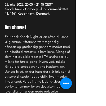
25. okt. 2025, 20.00 – 21.45 CEST
Knock Knock Comedy Club, Vimmelskaftet
41, 1161 København, Danmark
Om showet
En Knock Knock Night er en aften du sent 
vil glemme. Aftenens vært tager dig i 
hånden og guider dig gennem mødet med 
en håndfuld fantastiske komikere. Mange af 
dem har du sikkert set på TV, andre ser du 
måske for første gang. Hvem ved, måske 
får du dig endda en ny yndlingskomiker. 
Uanset hvad, er der intet der slår følelsen af 
at være til stede i det øjeblik, hvor magien 
finder sted. Vores intime klub, skaber de 
perfekte rammer for en sjov aften, og vi 
lover dig for, at den gode oplevelse 
strækker sig langt ud over scenekanten.
—-------------------------