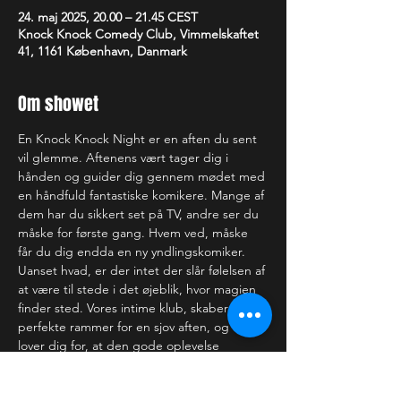
24. maj 2025, 20.00 – 21.45 CEST
Knock Knock Comedy Club, Vimmelskaftet
41, 1161 København, Danmark
Om showet
En Knock Knock Night er en aften du sent 
vil glemme. Aftenens vært tager dig i 
hånden og guider dig gennem mødet med 
en håndfuld fantastiske komikere. Mange af 
dem har du sikkert set på TV, andre ser du 
måske for første gang. Hvem ved, måske 
får du dig endda en ny yndlingskomiker. 
Uanset hvad, er der intet der slår følelsen af 
at være til stede i det øjeblik, hvor magien 
finder sted. Vores intime klub, skaber de 
perfekte rammer for en sjov aften, og vi 
lover dig for, at den gode oplevelse 
strækker sig langt ud over scenekanten.
—-------------------------