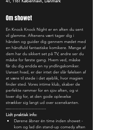
41, 1161 København, Danmark
Om showet
En Knock Knock Night er en aften du sent 
vil glemme. Aftenens vært tager dig i 
hånden og guider dig gennem mødet med 
en håndfuld fantastiske komikere. Mange af 
dem har du sikkert set på TV, andre ser du 
måske for første gang. Hvem ved, måske 
får du dig endda en ny yndlingskomiker. 
Uanset hvad, er der intet der slår følelsen af 
at være til stede i det øjeblik, hvor magien 
finder sted. Vores intime klub, skaber de 
perfekte rammer for en sjov aften, og vi 
lover dig for, at den gode oplevelse 
strækker sig langt ud over scenekanten.
—-------------------------
Lidt praktisk info:
Dørene åbner én time inden showet - 
kom og lad din stand-up comedy aften 