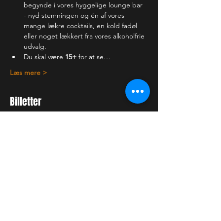
begynde i vores hyggelige lounge bar 
- nyd stemningen og én af vores 
mange lækre cocktails, en kold fadøl 
eller noget lækkert fra vores alkoholfrie 
udvalg.
Du skal være 
15+
 for at se…
Læs mere >
Billetter
Billettype
Almindelig billet
Pris
150,00 kr.
+3,75 kr. billetgebyr
Antal