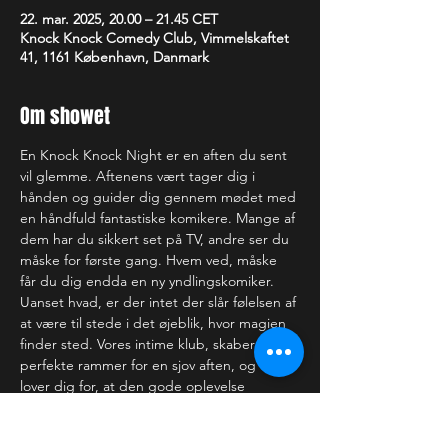
22. mar. 2025, 20.00 – 21.45 CET
Knock Knock Comedy Club, Vimmelskaftet
41, 1161 København, Danmark
Om showet
En Knock Knock Night er en aften du sent 
vil glemme. Aftenens vært tager dig i 
hånden og guider dig gennem mødet med 
en håndfuld fantastiske komikere. Mange af 
dem har du sikkert set på TV, andre ser du 
måske for første gang. Hvem ved, måske 
får du dig endda en ny yndlingskomiker. 
Uanset hvad, er der intet der slår følelsen af 
at være til stede i det øjeblik, hvor magien 
finder sted. Vores intime klub, skaber de 
perfekte rammer for en sjov aften, og vi 
lover dig for, at den gode oplevelse 
strækker sig langt ud over scenekanten.
—-------------------------