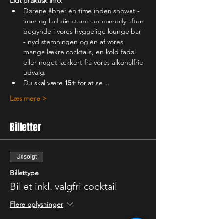
Lidt praktisk info:
Dørene åbner én time inden showet - 
kom og lad din stand-up comedy aften 
begynde i vores hyggelige lounge bar 
- nyd stemningen og én af vores 
mange lækre cocktails, en kold fadøl 
eller noget lækkert fra vores alkoholfrie 
udvalg.
Du skal være 
15+
 for at se…
Læs mere >
Billetter
Udsolgt
Billettype
Billet inkl. valgfri cocktail
Flere oplysninger