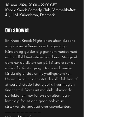
16. mar. 2024, 20.00 – 22.00 CET
Knock Knock Comedy Club, Vimmelskaftet
41, 1161 København, Danmark
Om showet
En Knock Knock Night er en aften du sent 
vil glemme. Aftenens vært tager dig i 
hånden og guider dig gennem mødet med 
en håndfuld fantastiske komikere. Mange af 
dem har du sikkert set på TV, andre ser du 
måske for første gang. Hvem ved, måske 
får du dig endda en ny yndlingskomiker. 
Uanset hvad, er der intet der slår følelsen af 
at være til stede i det øjeblik, hvor magien 
finder sted. Vores intime klub, skaber de 
perfekte rammer for en sjov aften, og vi 
lover dig for, at den gode oplevelse 
strækker sig langt ud over scenekanten.
—-------------------------