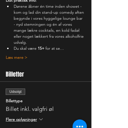
Lidt praktisk info:
Dørene åbner én time inden showet - 
kom og lad din stand-up comedy aften 
begynde i vores hyggelige lounge bar 
- nyd stemningen og én af vores 
mange lækre cocktails, en kold fadøl 
eller noget lækkert fra vores alkoholfrie 
udvalg.
Du skal være 
15+
 for at se…
Læs mere >
Billetter
Udsolgt
Billettype
Billet inkl. valgfri øl
Flere oplysninger