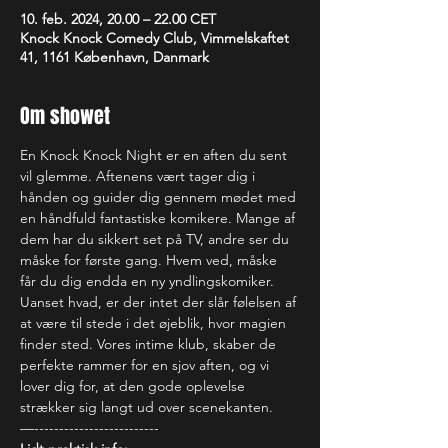
10. feb. 2024, 20.00 – 22.00 CET
Knock Knock Comedy Club, Vimmelskaftet
41, 1161 København, Danmark
Om showet
En Knock Knock Night er en aften du sent 
vil glemme. Aftenens vært tager dig i 
hånden og guider dig gennem mødet med 
en håndfuld fantastiske komikere. Mange af 
dem har du sikkert set på TV, andre ser du 
måske for første gang. Hvem ved, måske 
får du dig endda en ny yndlingskomiker. 
Uanset hvad, er der intet der slår følelsen af 
at være til stede i det øjeblik, hvor magien 
finder sted. Vores intime klub, skaber de 
perfekte rammer for en sjov aften, og vi 
lover dig for, at den gode oplevelse 
strækker sig langt ud over scenekanten.
—-------------------------