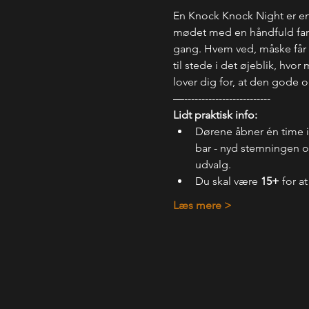
En Knock Knock Night er en
mødet med en håndfuld fanta
gang. Hvem ved, måske får d
til stede i det øjeblik, hvo
lover dig for, at den gode 
—-------------------------
Lidt praktisk info:
Dørene åbner én time 
bar - nyd stemningen og
udvalg.
Du skal være 
15+
 for a
Læs mere >