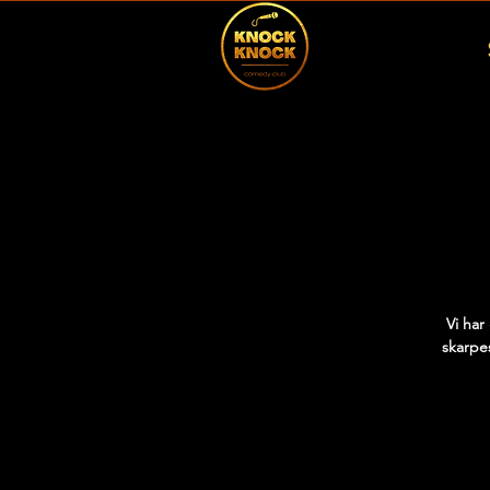
Vi har
skarpes