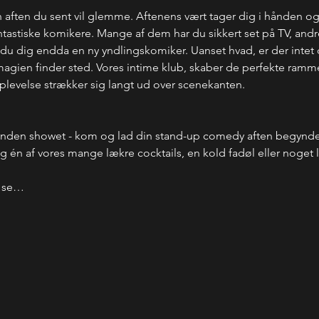
 aften du sent vil glemme. Aftenens vært tager dig i hånden o
stiske komikere. Mange af dem har du sikkert set på TV, andre
u dig endda en ny yndlingskomiker. Uanset hvad, er der intet de
r magien finder sted. Vores intime klub, skaber de perfekte rammer
oplevelse strækker sig langt ud over scenekanten.
inden showet - kom og lad din stand-up comedy aften begynde 
 én af vores mange lækre cocktails, en kold fadøl eller noget læ
t se…