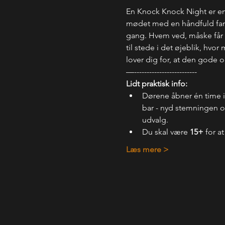
En Knock Knock Night er en
mødet med en håndfuld fanta
gang. Hvem ved, måske får d
til stede i det øjeblik, hvo
lover dig for, at den gode 
—-------------------------
Lidt praktisk info:
Dørene åbner én time 
bar - nyd stemningen og
udvalg.
Du skal være 
15+
 for a
Læs mere >