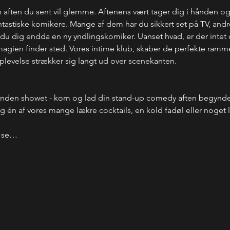
 aften du sent vil glemme. Aftenens vært tager dig i hånden o
stiske komikere. Mange af dem har du sikkert set på TV, andre
u dig endda en ny yndlingskomiker. Uanset hvad, er der intet de
r magien finder sted. Vores intime klub, skaber de perfekte rammer
oplevelse strækker sig langt ud over scenekanten.
inden showet - kom og lad din stand-up comedy aften begynde 
 én af vores mange lækre cocktails, en kold fadøl eller noget læ
t se…