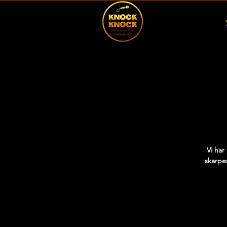
Vi har
skarpes