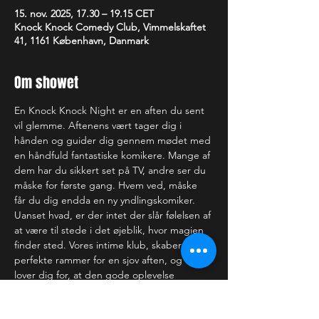
15. nov. 2025, 17.30 – 19.15 CET
Knock Knock Comedy Club, Vimmelskaftet
41, 1161 København, Danmark
Om showet
En Knock Knock Night er en aften du sent 
vil glemme. Aftenens vært tager dig i 
hånden og guider dig gennem mødet med 
en håndfuld fantastiske komikere. Mange af 
dem har du sikkert set på TV, andre ser du 
måske for første gang. Hvem ved, måske 
får du dig endda en ny yndlingskomiker. 
Uanset hvad, er der intet der slår følelsen af 
at være til stede i det øjeblik, hvor magien 
finder sted. Vores intime klub, skaber de 
perfekte rammer for en sjov aften, og vi 
lover dig for, at den gode oplevelse 
strækker sig langt ud over scenekanten.
—-------------------------