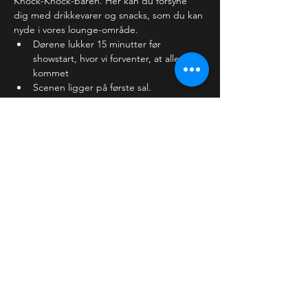
Knock-Knock-baren. Her kan du forsyne 
dig med drikkevarer og snacks, som du kan 
nyde i vores lounge-område. 
Dørene lukker 15 minutter før 
showstart, hvor vi forventer, at alle er 
kommet
Scenen ligger på første sal.
Baren holder lukket, mens showet 
kører, men åbner…
Læs mere >
Billetter
Salg slut
Billettype
Almindelig billet
Pris