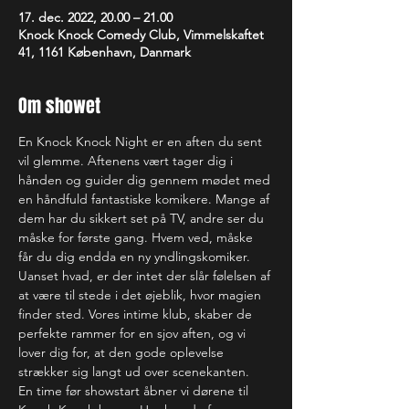
17. dec. 2022, 20.00 – 21.00
Knock Knock Comedy Club, Vimmelskaftet
41, 1161 København, Danmark
Om showet
En Knock Knock Night er en aften du sent 
vil glemme. Aftenens vært tager dig i 
hånden og guider dig gennem mødet med 
en håndfuld fantastiske komikere. Mange af 
dem har du sikkert set på TV, andre ser du 
måske for første gang. Hvem ved, måske 
får du dig endda en ny yndlingskomiker. 
Uanset hvad, er der intet der slår følelsen af 
at være til stede i det øjeblik, hvor magien 
finder sted. Vores intime klub, skaber de 
perfekte rammer for en sjov aften, og vi 
lover dig for, at den gode oplevelse 
strækker sig langt ud over scenekanten.
En time før showstart åbner vi dørene til 