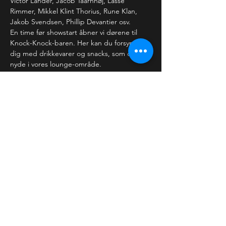
Victor Lander, Jacob Taarnhøj, Lasse 
Rimmer, Mikkel Klint Thorius, Rune Klan, 
Jakob Svendsen, Phillip Devantier osv.
En time før showstart åbner vi dørene til 
Knock-Knock-baren. Her kan du forsyne 
dig med drikkevarer og snacks, som du kan 
nyde i vores lounge-område. 
Dørene lukker 15 minutter før 
showstart,…
Læs mere >
Billetter
Salg slut
Billettype
Almindelig billet
Pris