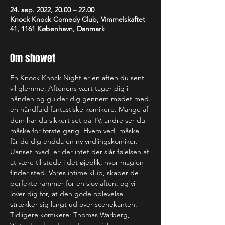
24. sep. 2022, 20.00 – 22.00
Knock Knock Comedy Club, Vimmelskaftet
41, 1161 København, Danmark
Om showet
En Knock Knock Night er en aften du sent 
vil glemme. Aftenens vært tager dig i 
hånden og guider dig gennem mødet med 
en håndfuld fantastiske komikere. Mange af 
dem har du sikkert set på TV, andre ser du 
måske for første gang. Hvem ved, måske 
får du dig endda en ny yndlingskomiker. 
Uanset hvad, er der intet der slår følelsen af 
at være til stede i det øjeblik, hvor magien 
finder sted. Vores intime klub, skaber de 
perfekte rammer for en sjov aften, og vi 
lover dig for, at den gode oplevelse 
strækker sig langt ud over scenekanten.
Tidligere komikere: Thomas Warberg, 