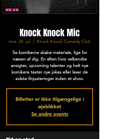
Knock Knock Mic
tors. 24. jul.
  |  
Knock Knock Comedy Club
Se komikerne skabe materiale, lige for
næsen af dig. En aften hvor velkendte
ansigter, upcoming talenter og helt nye
komikere tester nye jokes eller laver de
sidste finjusteringer inden et show.
Billetter er ikke tilgængelige i
øjeblikket
Se andre events