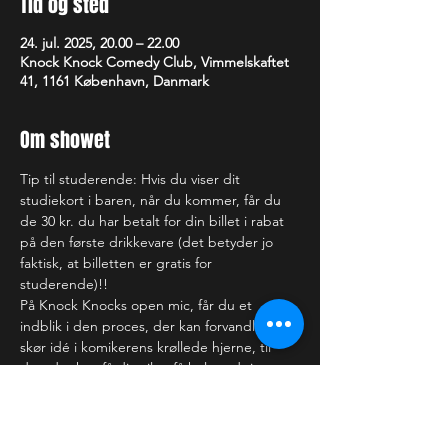
Tid og sted
24. jul. 2025, 20.00 – 22.00
Knock Knock Comedy Club, Vimmelskaftet
41, 1161 København, Danmark
Om showet
Tip til studerende: Hvis du viser dit 
studiekort i baren, når du kommer, får du 
de 30 kr. du har betalt for din billet i rabat 
på den første drikkevare (det betyder jo 
faktisk, at billetten er gratis for 
studerende)!!
På Knock Knocks open mic, får du et 
indblik i den proces, der kan forvandle en 
skør idé i komikerens krøllede hjerne, til 
det, der kan få dig til at få helt ondt i 
maven af grin (eller bare rigtig ondt i 
hovedet). Nogle af de optrædende har du 
sikkert set på TV, andre ser du måske for 