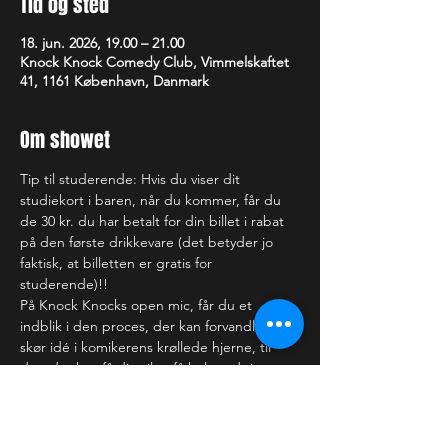
Tid og sted
18. jun. 2026, 19.00 – 21.00
Knock Knock Comedy Club, Vimmelskaftet
41, 1161 København, Danmark
Om showet
Tip til studerende: Hvis du viser dit 
studiekort i baren, når du kommer, får du 
de 30 kr. du har betalt for din billet i rabat 
på den første drikkevare (det betyder jo 
faktisk, at billetten er gratis for 
studerende)!!
På Knock Knocks open mic, får du et 
indblik i den proces, der kan forvandle en 
skør idé i komikerens krøllede hjerne, til 
det, der kan få dig til at få helt ondt i 
maven af grin (eller bare rigtig ondt i 
hovedet). Nogle af de optrædende har du 
sikkert set på TV, andre ser du måske for 