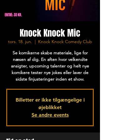
Knock Knock Mic
tors. 18. jun.
  |  
Knock Knock Comedy Club
Se komikerne skabe materiale, lige for
næsen af dig. En aften hvor velkendte
ansigter, upcoming talenter og helt nye
komikere tester nye jokes eller laver de
sidste finjusteringer inden et show.
Billetter er ikke tilgængelige i
øjeblikket
Se andre events