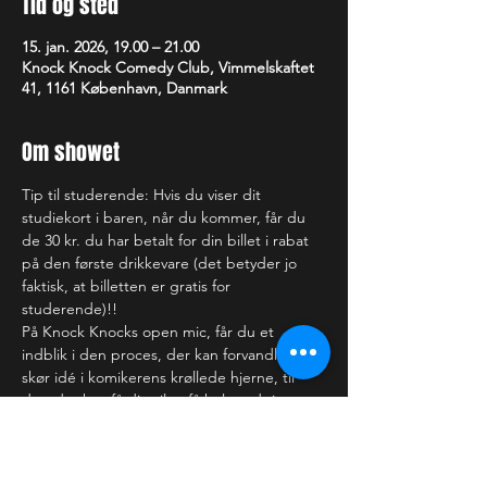
Tid og sted
15. jan. 2026, 19.00 – 21.00
Knock Knock Comedy Club, Vimmelskaftet
41, 1161 København, Danmark
Om showet
Tip til studerende: Hvis du viser dit 
studiekort i baren, når du kommer, får du 
de 30 kr. du har betalt for din billet i rabat 
på den første drikkevare (det betyder jo 
faktisk, at billetten er gratis for 
studerende)!!
På Knock Knocks open mic, får du et 
indblik i den proces, der kan forvandle en 
skør idé i komikerens krøllede hjerne, til 
det, der kan få dig til at få helt ondt i 
maven af grin (eller bare rigtig ondt i 
hovedet). Nogle af de optrædende har du 
sikkert set på TV, andre ser du måske for 