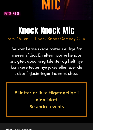
Knock Knock Mic
tors. 15. jan.
  |  
Knock Knock Comedy Club
Se komikerne skabe materiale, lige for
næsen af dig. En aften hvor velkendte
ansigter, upcoming talenter og helt nye
komikere tester nye jokes eller laver de
sidste finjusteringer inden et show.
Billetter er ikke tilgængelige i
øjeblikket
Se andre events