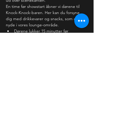
ud over scenekanten.
En time før showstart åbner vi dørene til 
Knock-Knock-baren. Her kan du forsyne 
dig med drikkevarer og snacks, som du kan 
nyde i vores lounge-område. 
Dørene lukker 15 minutter før 
showstart, hvor vi forventer,…
Læs mere >
Billetter
Salg slut
Billettype
Almindelig billet
Pris
60,00 kr.