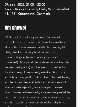
07. sep. 2022, 21.00 – 22.00
Knock Knock Comedy Club, Vimmelskaftet
41, 1161 København, Danmark
Om showet
På Knock Knocks open mic, får du et 
indblik i den proces, der kan forvandle en 
skør idé i komikerens krøllede hjerne, til 
det, der kan få dig til at få helt ondt i 
maven af grin (eller bare rigtig ondt i 
hovedet). Nogle af de optrædende har du 
sikkert set på TV, andre ser du måske for 
første gang. Hvem ved, måske får du dig 
endda en ny yndlingskomiker. Uanset hvad, 
er der intet der slår følelsen af at være til 
stede i det øjeblik, hvor magien finder 
sted. Vores intime klub, skaber de perfekte 
rammer for en sjov aften, og vi lover dig for, 
at den gode oplevelse strækker sig langt 