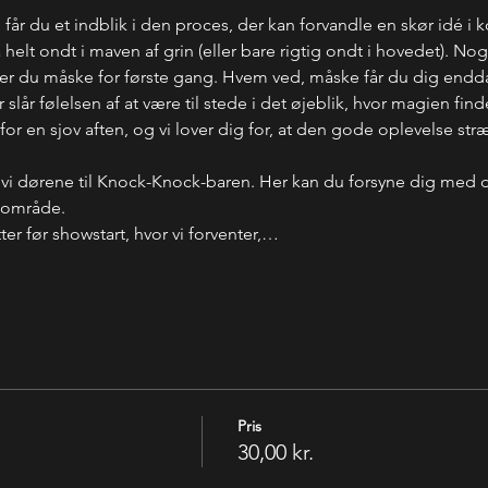
år du et indblik i den proces, der kan forvandle en skør idé i 
t få helt ondt i maven af grin (eller bare rigtig ondt i hovedet). 
 ser du måske for første gang. Hvem ved, måske får du dig endd
 slår følelsen af at være til stede i det øjeblik, hvor magien find
r en sjov aften, og vi lover dig for, at den gode oplevelse stræ
 vi dørene til Knock-Knock-baren. Her kan du forsyne dig med 
-område. 
er før showstart, hvor vi forventer,…
Pris
30,00 kr.