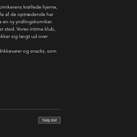
komikerens krøllede hjerne, 
Nogle af de optrædende har 
a en ny yndlingskomiker. 
er sted. Vores intime klub, 
kker sig langt ud over 
drikkevarer og snacks, som 
Salg slut