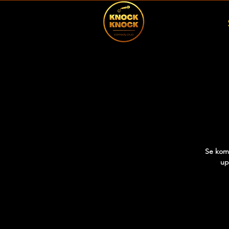
Se komi
up