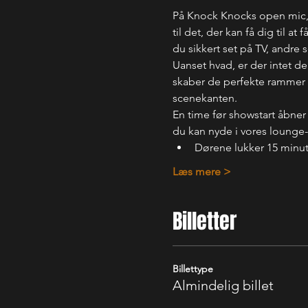
På Knock Knocks open mic, f
til det, der kan få dig til a
du sikkert set på TV, andre
Uanset hvad, er der intet der
skaber de perfekte rammer fo
scenekanten.
En time før showstart åbner
du kan nyde i vores lounge
Dørene lukker 15 minutt
Læs mere >
Billetter
Billettype
Almindelig billet