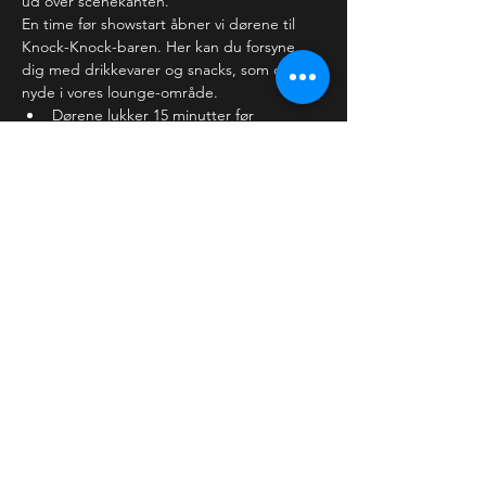
ud over scenekanten.
En time før showstart åbner vi dørene til 
Knock-Knock-baren. Her kan du forsyne 
dig med drikkevarer og snacks, som du kan 
nyde i vores lounge-område. 
Dørene lukker 15 minutter før 
showstart, hvor vi forventer,…
Læs mere >
Billetter
Salg slut
Billettype
Almindelig billet
Pris
30,00 kr.