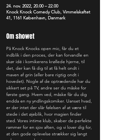
24. nov. 2022, 20.00 – 22.00
Knock Knock Comedy Club, Vimmelskaftet
41, 1161 København, Danmark
Om showet
På Knock Knocks open mic, får du et 
indblik i den proces, der kan forvandle en 
skør idé i komikerens krøllede hjerne, til 
det, der kan få dig til at få helt ondt i 
maven af grin (eller bare rigtig ondt i 
hovedet). Nogle af de optrædende har du 
sikkert set på TV, andre ser du måske for 
første gang. Hvem ved, måske får du dig 
endda en ny yndlingskomiker. Uanset hvad, 
er der intet der slår følelsen af at være til 
stede i det øjeblik, hvor magien finder 
sted. Vores intime klub, skaber de perfekte 
rammer for en sjov aften, og vi lover dig for, 
at den gode oplevelse strækker sig langt 