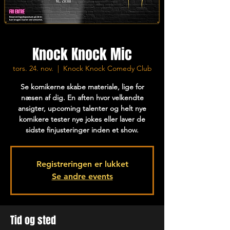
Knock Knock Mic
tors. 24. nov.
  |  
Knock Knock Comedy Club
Se komikerne skabe materiale, lige for
næsen af dig. En aften hvor velkendte
ansigter, upcoming talenter og helt nye
komikere tester nye jokes eller laver de
sidste finjusteringer inden et show.
Registreringen er lukket
Se andre events
Tid og sted