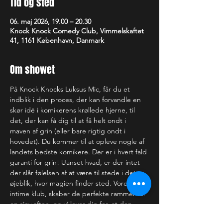
Tid og sted
06. maj 2026, 19.00 – 20.30
Knock Knock Comedy Club, Vimmelskaftet
41, 1161 København, Danmark
Om showet
På Knock Knocks Luksus Mic, får du et 
indblik i den proces, der kan forvandle en 
skør idé i komikerens krøllede hjerne, til 
det, der kan få dig til at få helt ondt i 
maven af grin (eller bare rigtig ondt i 
hovedet). Du kommer til at opleve nogle af 
landets bedste komikere. Der er i hvert fald 
garanti for grin! Uanset hvad, er der intet 
der slår følelsen af at være til stede i det 
øjeblik, hvor magien finder sted. Vores 
intime klub, skaber de perfekte rammer for 
en sjov aften, og vi lover dig for, at den 
gode oplevelse strækker sig langt ud over 