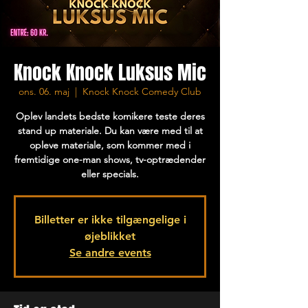
Knock Knock Luksus Mic
ons. 06. maj
  |  
Knock Knock Comedy Club
Oplev landets bedste komikere teste deres
stand up materiale. Du kan være med til at
opleve materiale, som kommer med i
fremtidige one-man shows, tv-optrædender
eller specials.
Billetter er ikke tilgængelige i
øjeblikket
Se andre events