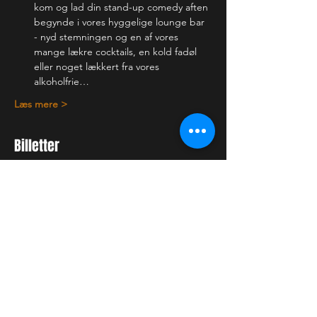
kom og lad din stand-up comedy aften 
begynde i vores hyggelige lounge bar 
- nyd stemningen og en af vores 
mange lækre cocktails, en kold fadøl 
eller noget lækkert fra vores 
alkoholfrie…
Læs mere >
Billetter
Billettype
Almindelig billet
Pris
60,00 kr.
+1,50 kr. billetgebyr
Antal