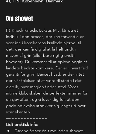
41, 1161 København, Danmark
Om showet
På Knock Knocks Luksus Mic, får du et 
indblik i den proces, der kan forvandle en 
skør idé i komikerens krøllede hjerne, til 
det, der kan få dig til at få helt ondt i 
maven af grin (eller bare rigtig ondt i 
hovedet). Du kommer til at opleve nogle af 
landets bedste komikere. Der er i hvert fald 
garanti for grin! Uanset hvad, er der intet 
der slår følelsen af at være til stede i det 
øjeblik, hvor magien finder sted. Vores 
intime klub, skaber de perfekte rammer for 
en sjov aften, og vi lover dig for, at den 
gode oplevelse strækker sig langt ud over 
scenekanten.
—-------------------------
Lidt praktisk info:
Dørene åbner én time inden showet - 