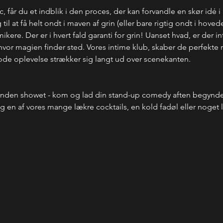
 får du et indblik i den proces, der kan forvandle en skør idé i
ig til at få helt ondt i maven af grin (eller bare rigtig ondt i hove
ere. Der er i hvert fald garanti for grin! Uanset hvad, er der inte
, hvor magien finder sted. Vores intime klub, skaber de perfekte 
 gode oplevelse strækker sig langt ud over scenekanten.
inden showet - kom og lad din stand-up comedy aften begynde 
 en af vores mange lækre cocktails, en kold fadøl eller noget l