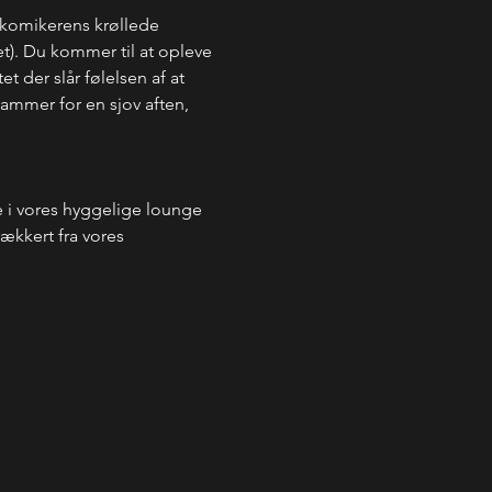
 komikerens krøllede 
det). Du kommer til at opleve 
t der slår følelsen af at 
rammer for en sjov aften, 
i vores hyggelige lounge 
ækkert fra vores 