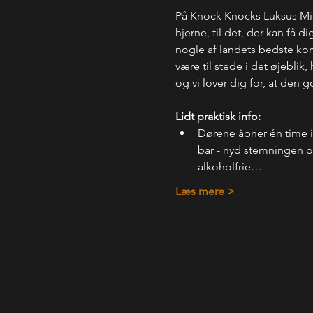
På Knock Knocks Luksus Mic,
hjerne, til det, der kan få d
nogle af landets bedste komik
være til stede i det øjeblik
og vi lover dig for, at den
—-------------------------
Lidt praktisk info:
Dørene åbner én time 
bar - nyd stemningen og
alkoholfrie…
Læs mere >