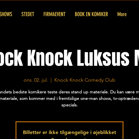
SHOWS
STEDET
FIRMAEVENT
BOOK EN KOMIKER
More
ock Knock Luksus 
ons. 02. jul.
  |  
Knock Knock Comedy Club
andets bedste komikere teste deres stand up materiale. Du kan være me
materiale, som kommer med i fremtidige one-man shows, tv-optrædend
specials.
Billetter er ikke tilgængelige i øjeblikket