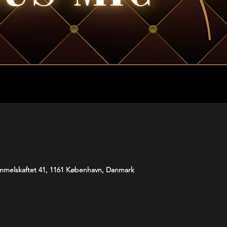
melskaftet 41, 1161 København, Danmark