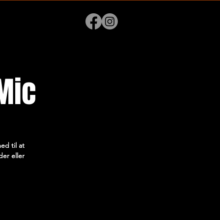
Mic
d til at
er eller