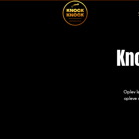
Kn
Oplev l
opleve 