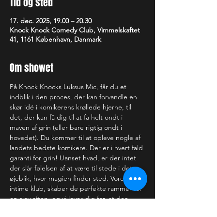
Tid og sted
17. dec. 2025, 19.00 – 20.30
Knock Knock Comedy Club, Vimmelskaftet
41, 1161 København, Danmark
Om showet
På Knock Knocks Luksus Mic, får du et 
indblik i den proces, der kan forvandle en 
skør idé i komikerens krøllede hjerne, til 
det, der kan få dig til at få helt ondt i 
maven af grin (eller bare rigtig ondt i 
hovedet). Du kommer til at opleve nogle af 
landets bedste komikere. Der er i hvert fald 
garanti for grin! Uanset hvad, er der intet 
der slår følelsen af at være til stede i det 
øjeblik, hvor magien finder sted. Vores 
intime klub, skaber de perfekte rammer for 
en sjov aften, og vi lover dig for, at den 
gode oplevelse strækker sig langt ud over 