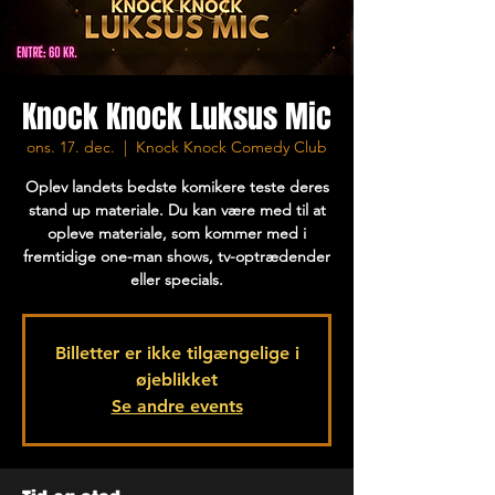
Knock Knock Luksus Mic
ons. 17. dec.
  |  
Knock Knock Comedy Club
Oplev landets bedste komikere teste deres
stand up materiale. Du kan være med til at
opleve materiale, som kommer med i
fremtidige one-man shows, tv-optrædender
eller specials.
Billetter er ikke tilgængelige i
øjeblikket
Se andre events