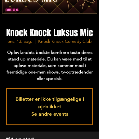
Knock Knock Luksus Mic
ons. 13. aug.
  |  
Knock Knock Comedy Club
Oplev landets bedste komikere teste deres
stand up materiale. Du kan være med til at
opleve materiale, som kommer med i
fremtidige one-man shows, tv-optrædender
eller specials.
Billetter er ikke tilgængelige i
øjeblikket
Se andre events