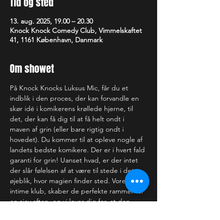
Tid og sted
13. aug. 2025, 19.00 – 20.30
Knock Knock Comedy Club, Vimmelskaftet
41, 1161 København, Danmark
Om showet
På Knock Knocks Luksus Mic, får du et 
indblik i den proces, der kan forvandle en 
skør idé i komikerens krøllede hjerne, til 
det, der kan få dig til at få helt ondt i 
maven af grin (eller bare rigtig ondt i 
hovedet). Du kommer til at opleve nogle af 
landets bedste komikere. Der er i hvert fald 
garanti for grin! Uanset hvad, er der intet 
der slår følelsen af at være til stede i det 
øjeblik, hvor magien finder sted. Vores 
intime klub, skaber de perfekte rammer for 
en sjov aften, og vi lover dig for, at den 
gode oplevelse strækker sig langt ud over 