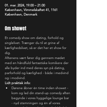
01. mar. 2024, 19.00 – 21.00
København, Vimmelskaftet 41, 1161
København, Denmark
Om showet
Et comedy show om dating, forhold og 
singlelivet. Trænger du til at grine af 
kærlighedslivet, så er det her et show for 
dig. 
Aftenens vært fører dig gennem mødet 
med en håndfuld fantastiske komikere der 
alle byder ind med deres syn på dating, 
parforhold og kærlighed - både i medvind 
og i modvind. 
Lidt praktisk info:
Dørene åbner én time inden showet - 
kom og lad din stand-up comedy aften 
begynde i vores hyggelige lounge bar 
- nyd stemningen og én af vores 