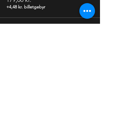
+4,48 kr. billetgebyr
Udsolgt
Billettype
Billet inkl. valgfri øl
Flere oplysninger
Pris
159,00 kr.
+3,98 kr. billetgebyr
Salg slut
Billettype
Knock Knock Date Night
Flere oplysninger