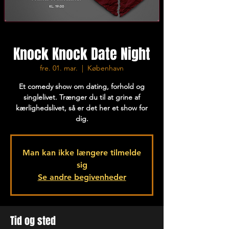
Knock Knock Date Night
fre. 01. mar.
  |  
København
Et comedy show om dating, forhold og
singlelivet. Trænger du til at grine af
kærlighedslivet, så er det her et show for
dig.
Man kan ikke længere tilmelde
sig
Se andre begivenheder
Tid og sted