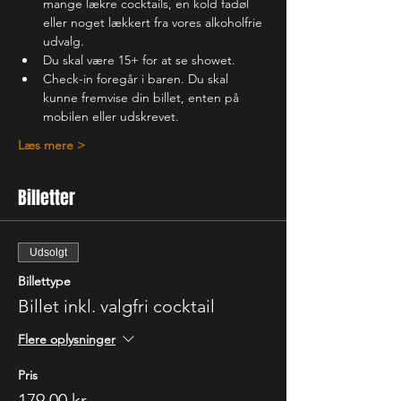
mange lækre cocktails, en kold fadøl 
eller noget lækkert fra vores alkoholfrie 
udvalg.
Du skal være 15+ for at se showet.
Check-in foregår i baren. Du skal 
kunne fremvise din billet, enten på 
mobilen eller udskrevet.
Læs mere >
Billetter
Udsolgt
Billettype
Billet inkl. valgfri cocktail
Flere oplysninger
Pris
179,00 kr.