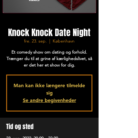
Knock Knock Date Night
fre. 23. sep.
  |  
København
Et comedy show om dating og forhold.
Trænger du til at grine af kærlighedslivet, så
er det her et show for dig.
Man kan ikke længere tilmelde
sig
Se andre begivenheder
Tid og sted