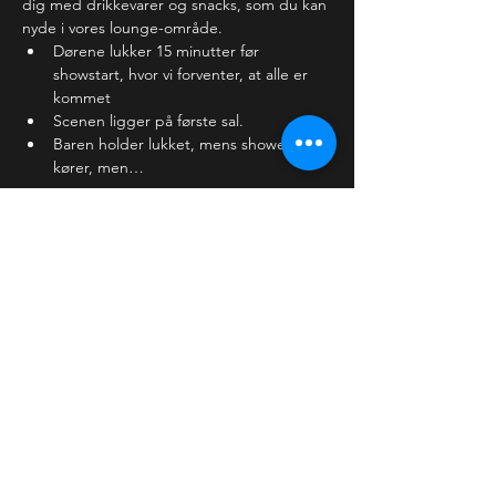
dig med drikkevarer og snacks, som du kan 
nyde i vores lounge-område.
Dørene lukker 15 minutter før 
showstart, hvor vi forventer, at alle er 
kommet
Scenen ligger på første sal.
Baren holder lukket, mens showet 
kører, men…
Læs mere >
Billetter
Salg slut
Billettype
Knock Knock Date Night
Flere oplysninger
Pris