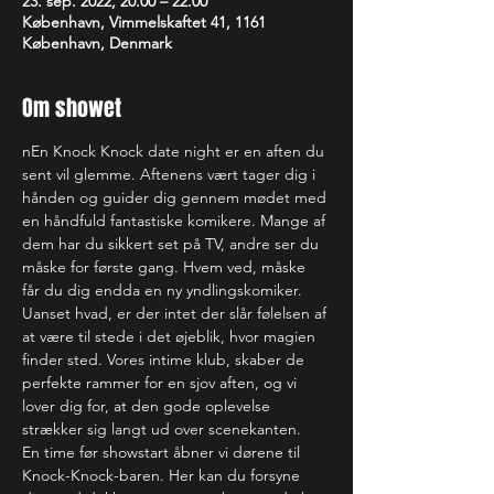
23. sep. 2022, 20.00 – 22.00
København, Vimmelskaftet 41, 1161
København, Denmark
Om showet
nEn Knock Knock date night er en aften du 
sent vil glemme. Aftenens vært tager dig i 
hånden og guider dig gennem mødet med 
en håndfuld fantastiske komikere. Mange af 
dem har du sikkert set på TV, andre ser du 
måske for første gang. Hvem ved, måske 
får du dig endda en ny yndlingskomiker. 
Uanset hvad, er der intet der slår følelsen af 
at være til stede i det øjeblik, hvor magien 
finder sted. Vores intime klub, skaber de 
perfekte rammer for en sjov aften, og vi 
lover dig for, at den gode oplevelse 
strækker sig langt ud over scenekanten.
En time før showstart åbner vi dørene til 
Knock-Knock-baren. Her kan du forsyne 