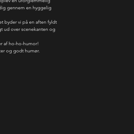
 oplev en uforglemmelig 
r dig gennem en hyggelig 
 byder vi på en aften fyldt 
ngt ud over scenekanten og 
ser af ho-ho-humor!
tter og godt humør.