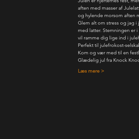
Julen er hjerternes fest, m
aften med masser af Julelat
og hylende morsom aften m
Glem alt om stress og jag i 
med latter. Stemningen er i
vil ramme dig lige ind i juleh
Perfekt til julefrokost-sels
Kom og vær med til en festl
Glædelig jul fra Knock Knock
Læs mere >