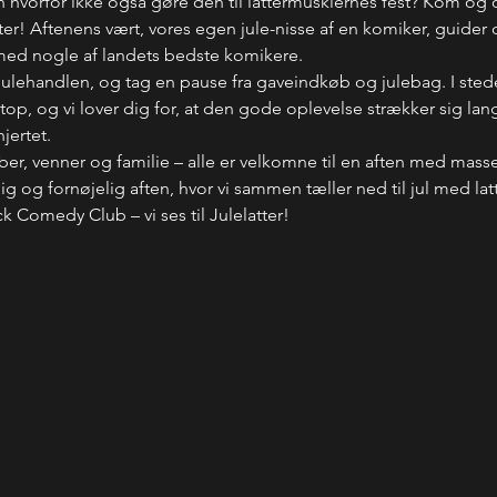
en hvorfor ikke også gøre den til lattermusklernes fest? Kom og
ter! Aftenens vært, vores egen jule-nisse af en komiker, guide
ed nogle af landets bedste komikere.
julehandlen, og tag en pause fra gaveindkøb og julebag. I stedet
 top, og vi lover dig for, at den gode oplevelse strækker sig la
jertet.
kaber, venner og familie – alle er velkomne til en aften med mas
ig og fornøjelig aften, hvor vi sammen tæller ned til jul med la
 Comedy Club – vi ses til Julelatter!