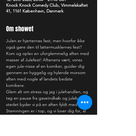
Knock Knock Comedy Club, Vimmelskaftet
41, 1161 København, Danmark
Om showet
Julen er hjerternes fest, men hvorfor ikke 
også gøre den til lattermusklernes fest? 
Kom og oplev en uforglemmelig aften med 
masser af Julefest! Aftenens vært, vores 
egen jule-nisse af en komiker, guider dig 
gennem en hyggelig og hylende morsom 
aften med nogle af landets bedste 
komikere.
Glem alt om stress og jag i julehandlen, og 
tag en pause fra gaveindkøb og julebag. I 
stedet byder vi på en aften fyldt med latter. 
Stemningen er i top, og vi lover dig for, at 
den gode oplevelse strækker sig langt ud 
over scenekanten og vil ramme dig lige ind 
i julehjertet.