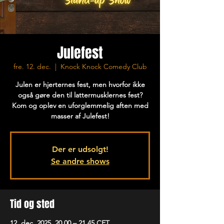
Julefest
fre. 12. dec.
  |  
Knock Knock Comedy Club
Julen er hjerternes fest, men hvorfor ikke
også gøre den til lattermusklernes fest?
Kom og oplev en uforglemmelig aften med
masser af Julefest!
Der er udsolgt!
Se andre shows
Tid og sted
12. dec. 2025, 20.00 – 21.45 CET