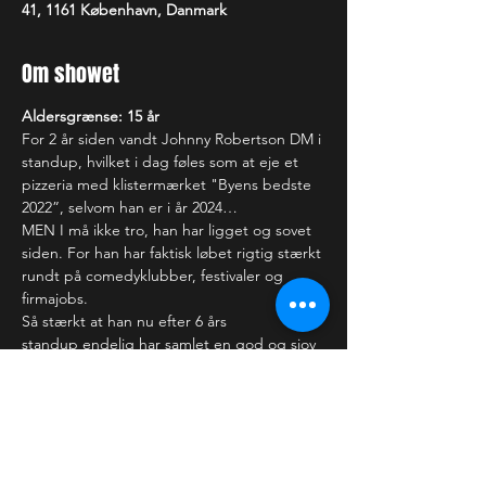
41, 1161 København, Danmark
Om showet
Aldersgrænse: 15 år
For 2 år siden vandt Johnny Robertson DM i 
standup, hvilket i dag føles som at eje et 
pizzeria med klistermærket "Byens bedste 
2022”, selvom han er i år 2024…
MEN I må ikke tro, han har ligget og sovet 
siden. For han har faktisk løbet rigtig stærkt 
rundt på comedyklubber, festivaler og 
firmajobs.

Så stærkt at han nu efter 6 års 
standup endelig har samlet en god og sjov 
time - heraf titlen  “Marathon latter” 
- som han vil glæde sig meget til at vise jer!
—-------------------------
Showet varer i 1 time. 
Der tages forbehold for ændringer i 
programmet. Billetter refunderes 