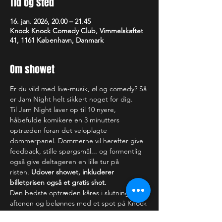
Tid og sted
16. jan. 2026, 20.00 – 21.45
Knock Knock Comedy Club, Vimmelskaftet
41, 1161 København, Danmark
Om showet
Er du vild med live-musik, øl og comedy? Så 
er Jam Night helt sikkert noget for dig.  
Til Jam Night laver op til 10 nyere, 
håbefulde komikere en 3 minutters 
optræden foran det veloplagte 
dommerpanel. Dommerne vil herefter give 
feedback, stille spørgsmål... og formentlig 
også give deltageren en lille tur på 
risten. 
Udover showet, inkluderer 
billetprisen også et gratis shot.
Den bedste optræden kåres i slutningen af 
aftenen og belønnes med et spot på Knock 
Knock's scene. Nr. 2 og 3 er garanteret en 