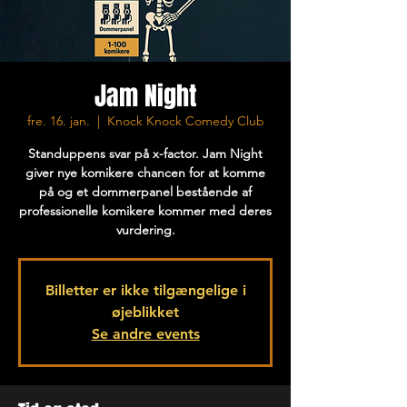
Jam Night
fre. 16. jan.
  |  
Knock Knock Comedy Club
Standuppens svar på x-factor. Jam Night
giver nye komikere chancen for at komme
på og et dommerpanel bestående af
professionelle komikere kommer med deres
vurdering.
Billetter er ikke tilgængelige i
øjeblikket
Se andre events