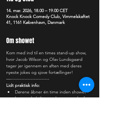
14. mar. 2026, 18.00 – 19.00 CET
Knock Knock Comedy Club, Vimmelskaftet
41, 1161 København, Danmark
Om showet
Kom med ind til en times stand-up show, 
hvor Jacob Wilson og Olav Lundsgaard 
tager jer igennem en aften med deres 
nyeste jokes og sjove fortællinger!
—-------------------------
Lidt praktisk info:
Dørene åbner én time inden showet - 
kom og lad din stand-up comedy aften 
begynde i vores hyggelige lounge bar 
- nyd stemningen og én af vores 
mange lækre cocktails, en kold fadøl 
eller noget lækkert fra vores alkoholfrie 
udvalg.
Du skal være 
 for at se showet.
15+