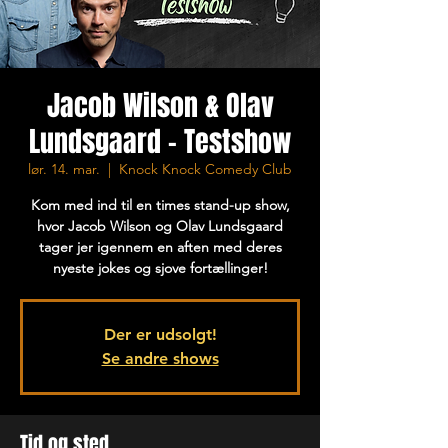
Jacob Wilson & Olav
Lundsgaard - Testshow
lør. 14. mar.
  |  
Knock Knock Comedy Club
Kom med ind til en times stand-up show,
hvor Jacob Wilson og Olav Lundsgaard
tager jer igennem en aften med deres
nyeste jokes og sjove fortællinger!
Der er udsolgt!
Se andre shows
Tid og sted