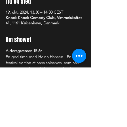
Tid og sted
19. okt. 2024, 13.30 – 14.30 CEST
Knock Knock Comedy Club, Vimmelskaftet
41, 1161 København, Danmark
Om showet
Aldersgrænse: 15 år
En god time med Heino Hansen - En 
festival edition af hans soloshow, som han 
turnerer rundt med i landet til efteråret.
—-------------------------
Showet varer i 1 time. 
Der tages forbehold for ændringer i 
programmet. Billetter refunderes 
udelukkende, hvis showet bliver aflyst.  Vi 
forbeholder os retten til at afvise dig/jer, 
hvis der forstyrres under showet eller at én 
eller flere i selskabet er berusede. I begge 
tilfælde refunderes billetten ikke.