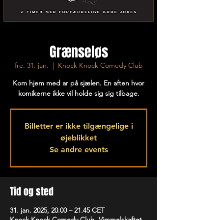
Grænseløs
fre. 31. jan.
  |  
Knock Knock Comedy Club
Kom hjem med ar på sjælen. En aften hvor
komikerne ikke vil holde sig sig tilbage.
Billetter er ikke tilgængelige i
øjeblikket
Se andre events
Tid og sted
31. jan. 2025, 20.00 – 21.45 CET
Knock Knock Comedy Club, Vimmelskaftet