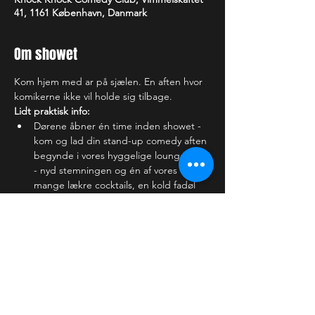
41, 1161 København, Danmark
Om showet
Kom hjem med ar på sjælen. En aften hvor 
komikerne ikke vil holde sig tilbage. 
Lidt praktisk info:
Dørene åbner én time inden showet - 
kom og lad din stand-up comedy aften 
begynde i vores hyggelige lounge bar 
- nyd stemningen og én af vores 
mange lækre cocktails, en kold fadøl 
eller noget lækkert fra vores alkoholfrie 
udvalg.
Du skal være 18+ år at se showet.
Check-in foregår i baren. Du skal 
kunne fremvise din billet, enten på 
mobilen eller udskrevet.
Baren har åbent efter showet - du er 
velkommen til at blive og få en øl med 