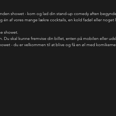
inden showet - kom og lad din stand-up comedy aften begynde 
 én af vores mange lækre cocktails, en kold fadøl eller noget læ
se showet.
n. Du skal kunne fremvise din billet, enten på mobilen eller uds
howet - du er velkommen til at blive og få en øl med komikerne -