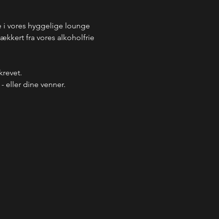
i vores hyggelige lounge 
kkert fra vores alkoholfrie 
krevet.
 eller dine venner.