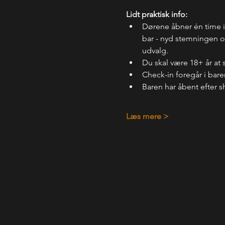
Lidt praktisk info:
Dørene åbner én time 
bar - nyd stemningen og
udvalg.
Du skal være 18+ år at 
Check-in foregår i bare
Baren har åbent efter s
Læs mere >