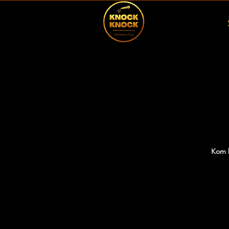
Kom h