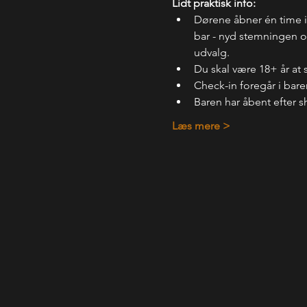
Lidt praktisk info:
Dørene åbner én time 
bar - nyd stemningen og
udvalg.
Du skal være 18+ år at 
Check-in foregår i bare
Baren har åbent efter s
Læs mere >