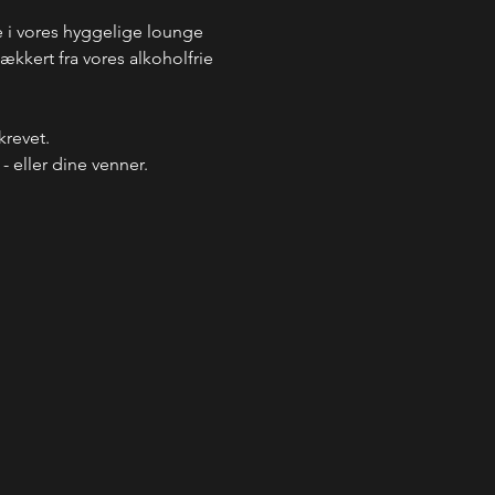
i vores hyggelige lounge 
kkert fra vores alkoholfrie 
krevet.
 eller dine venner.