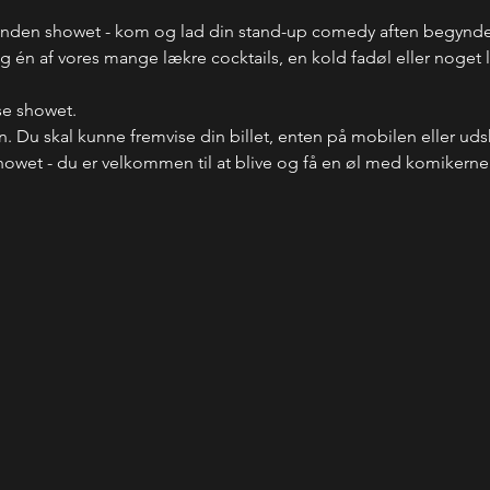
inden showet - kom og lad din stand-up comedy aften begynde 
 én af vores mange lækre cocktails, en kold fadøl eller noget læ
se showet.
n. Du skal kunne fremvise din billet, enten på mobilen eller uds
howet - du er velkommen til at blive og få en øl med komikerne -