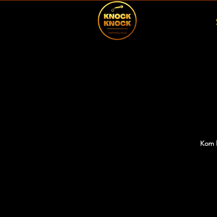
Kom h