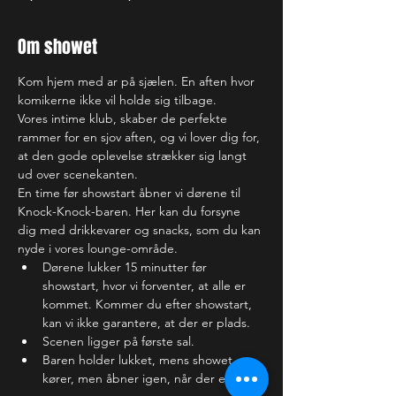
Om showet
Kom hjem med ar på sjælen. En aften hvor 
komikerne ikke vil holde sig tilbage. 
Vores intime klub, skaber de perfekte 
rammer for en sjov aften, og vi lover dig for, 
at den gode oplevelse strækker sig langt 
ud over scenekanten.
En time før showstart åbner vi dørene til 
Knock-Knock-baren. Her kan du forsyne 
dig med drikkevarer og snacks, som du kan 
nyde i vores lounge-område. 
Dørene lukker 15 minutter før 
showstart, hvor vi forventer, at alle er 
kommet. Kommer du efter showstart, 
kan vi ikke garantere, at der er plads.
Scenen ligger på første sal.
Baren holder lukket, mens showet 
kører, men åbner igen, når der er 