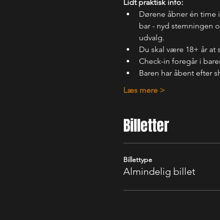
Lidt praktisk info:
Dørene åbner én time 
bar - nyd stemningen og
udvalg.
Du skal være 18+ år at 
Check-in foregår i bare
Baren har åbent efter s
Læs mere >
Billetter
Billettype
Almindelig billet