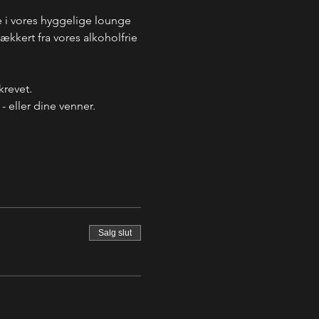
i vores hyggelige lounge 
kkert fra vores alkoholfrie 
krevet.
 eller dine venner.
Salg slut