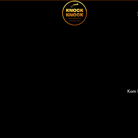
Kom h