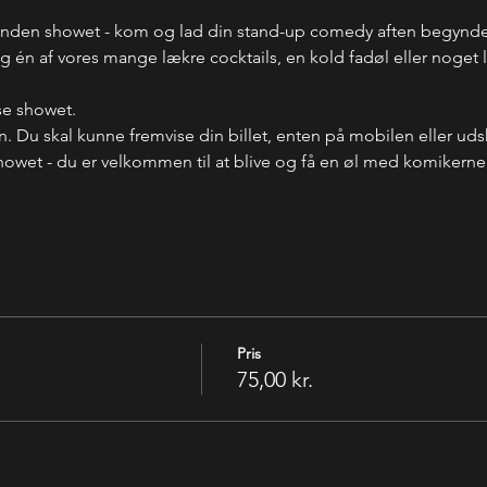
inden showet - kom og lad din stand-up comedy aften begynde 
 én af vores mange lækre cocktails, en kold fadøl eller noget læ
se showet.
n. Du skal kunne fremvise din billet, enten på mobilen eller uds
howet - du er velkommen til at blive og få en øl med komikerne -
Pris
75,00 kr.