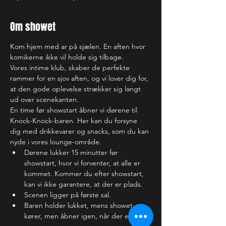
Om showet
Kom hjem med ar på sjælen. En aften hvor 
komikerne ikke vil holde sig tilbage. 
Vores intime klub, skaber de perfekte 
rammer for en sjov aften, og vi lover dig for, 
at den gode oplevelse strækker sig langt 
ud over scenekanten.
En time før showstart åbner vi dørene til 
Knock-Knock-baren. Her kan du forsyne 
dig med drikkevarer og snacks, som du kan 
nyde i vores lounge-område. 
Dørene lukker 15 minutter før 
showstart, hvor vi forventer, at alle er 
kommet. Kommer du efter showstart, 
kan vi ikke garantere, at der er plads.
Scenen ligger på første sal.
Baren holder lukket, mens showet 
kører, men åbner igen, når der er 