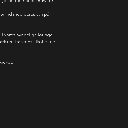
, så er det her et show for 
er ind med deres syn på 
i vores hyggelige lounge 
kkert fra vores alkoholfrie 
krevet.