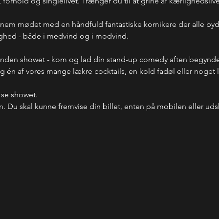
rhold og singlelivet. Trænger du til at grine af kærlighedslivet
nnem mødet med en håndfuld fantastiske komikere der alle byd
ighed - både i medvind og i modvind. 
inden showet - kom og lad din stand-up comedy aften begynde 
 én af vores mange lækre cocktails, en kold fadøl eller noget læ
 se showet.
n. Du skal kunne fremvise din billet, enten på mobilen eller uds