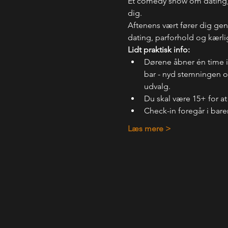
Et comedy show om dating, fo
dig. 
Aftenens vært fører dig ge
dating, parforhold og kærl
Lidt praktisk info:
Dørene åbner én time 
bar - nyd stemningen og
udvalg.
Du skal være 15+ for at
Check-in foregår i bare
Læs mere >