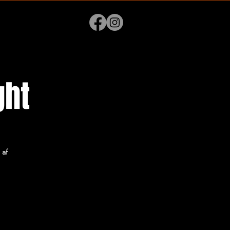
ght
 af