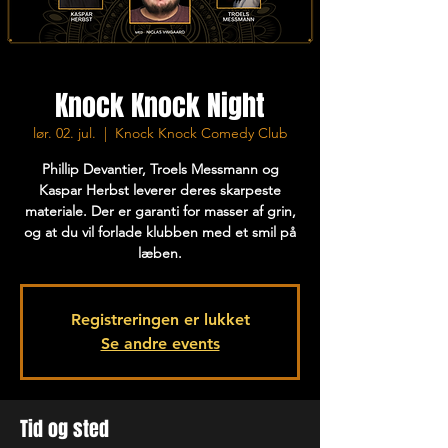
Knock Knock Night
lør. 02. jul.
  |  
Knock Knock Comedy Club
Phillip Devantier, Troels Messmann og
Kaspar Herbst leverer deres skarpeste
materiale. Der er garanti for masser af grin,
og at du vil forlade klubben med et smil på
læben.
Registreringen er lukket
Se andre events
Tid og sted