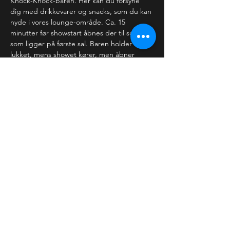
Knock-Knock-baren. Her kan du forsyne 
dig med drikkevarer og snacks, som du kan 
nyde i vores lounge-område. Ca. 15 
minutter før showstart åbnes der til scenen, 
som ligger på første sal. Baren holder 
lukket, mens showet kører, men åbner 
igen, når der er…
Læs mere >
Billetter
Salg slut
Billettype
Almindelig billet
Pris
120,00 kr.