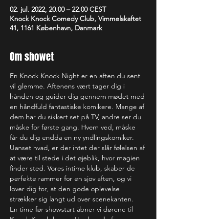
02. jul. 2022, 20.00 – 22.00 CEST
Knock Knock Comedy Club, Vimmelskaftet
41, 1161 København, Danmark
Om showet
En Knock Knock Night er en aften du sent 
vil glemme. Aftenens vært tager dig i 
hånden og guider dig gennem mødet med 
en håndfuld fantastiske komikere. Mange af 
dem har du sikkert set på TV, andre ser du 
måske for første gang. Hvem ved, måske 
får du dig endda en ny yndlingskomiker. 
Uanset hvad, er der intet der slår følelsen af 
at være til stede i det øjeblik, hvor magien 
finder sted. Vores intime klub, skaber de 
perfekte rammer for en sjov aften, og vi 
lover dig for, at den gode oplevelse 
strækker sig langt ud over scenekanten.
En time før showstart åbner vi dørene til 