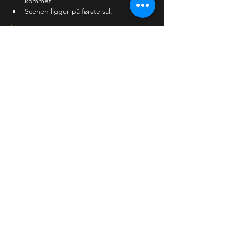
kommet
Scenen ligger på første sal.
Læs mere >
Billetter
Salg slut
Billettype
Almindelig billet
Pris
120,00 kr.
+3,00 kr. billetgebyr