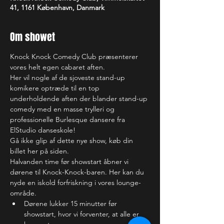
41, 1161 København, Danmark
Om showet
Knock Knock Comedy Club præsenterer 
vores helt egen cabaret aften.
Her vil nogle af de sjoveste stand-up 
komikere optræde til en top 
underholdende aften der blander stand-up 
comedy med en masse trylleri og 
professionelle Burlesque dansere fra 
ElStudio danseskole!
Gå ikke glip af dette nye show, køb din 
billet her på siden.
Halvanden time før showstart åbner vi 
dørene til Knock-Knock-baren. Her kan du 
nyde en iskold forfriskning i vores lounge-
område. 
Dørene lukker 15 minutter før 
showstart, hvor vi forventer, at alle er 