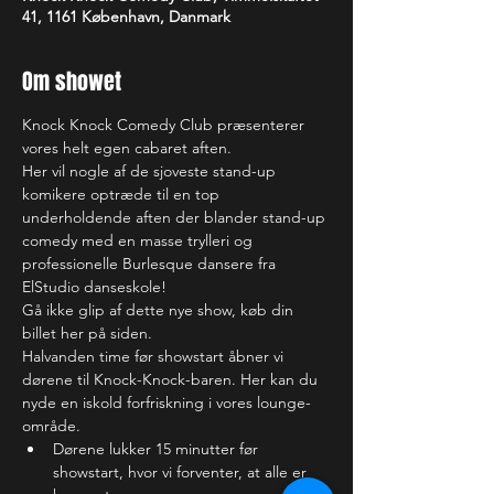
41, 1161 København, Danmark
Om showet
Knock Knock Comedy Club præsenterer 
vores helt egen cabaret aften.
Her vil nogle af de sjoveste stand-up 
komikere optræde til en top 
underholdende aften der blander stand-up 
comedy med en masse trylleri og 
professionelle Burlesque dansere fra 
ElStudio danseskole!
Gå ikke glip af dette nye show, køb din 
billet her på siden.
Halvanden time før showstart åbner vi 
dørene til Knock-Knock-baren. Her kan du 
nyde en iskold forfriskning i vores lounge-
område. 
Dørene lukker 15 minutter før 
showstart, hvor vi forventer, at alle er 