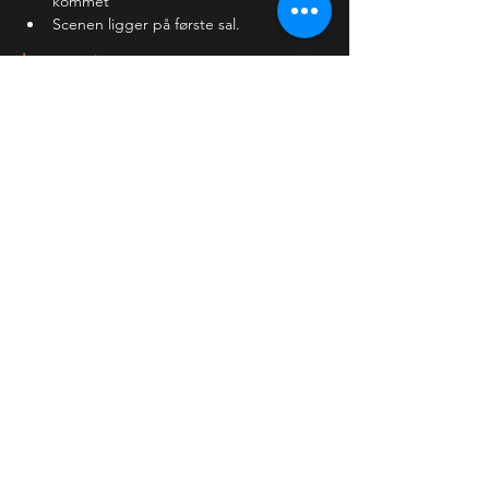
kommet
Scenen ligger på første sal.
Læs mere >
Billetter
Salg slut
Billettype
Almindelig billet
Pris
120,00 kr.
+3,00 kr. billetgebyr