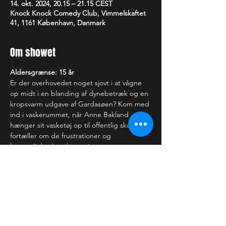
14. okt. 2024, 20.15 – 21.15 CEST
Knock Knock Comedy Club, Vimmelskaftet
41, 1161 København, Danmark
Om showet
Aldersgrænse: 15 år
Er der overhovedet noget sjovt i at vågne 
op midt i en blanding af dynebetræk og en 
kropsvarm udgave af Gardasøen? Kom med 
ind i vaskerummet, når Anne Bakland 
hænger sit vasketøj op til offentlig skue, og 
fortæller om de frustrationer og 
besværligheder, der var i at være 
Sengevæder, indtil hun var 22.
—-------------------------
Showet varer i 1 time. 
Der tages forbehold for ændringer i 
programmet. Billetter refunderes 
udelukkende, hvis showet bliver aflyst.  Vi 
forbeholder os retten til at afvise dig/jer, 