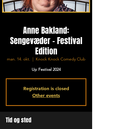
Anne Bakland:
Sengevæder - Festival
Edition
man. 14. okt.
  |  
Knock Knock Comedy Club
Up Festival 2024
Registration is closed
Other events
Tid og sted