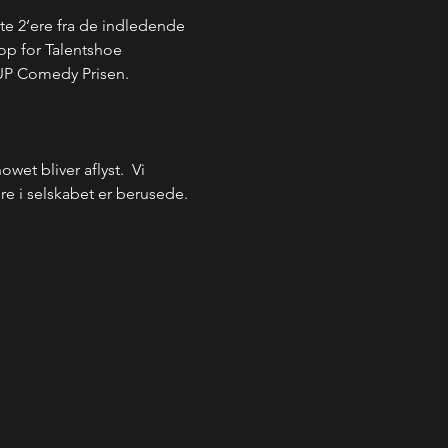
dste 2’ere fra de indledende 
op for Talentshoe 
 UP Comedy Prisen.
et bliver aflyst.  Vi 
lere i selskabet er berusede. 