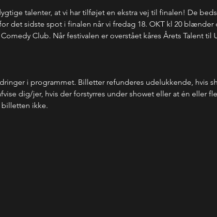
gtige talenter, at vi har tilføjet en ekstra vej til finalen! De be
r det sidste spot i finalen når vi fredag 18. OKT kl 20 blænder 
omedy Club. Når festivalen er overstået kåres Årets Talent til
inger i programmet. Billetter refunderes udelukkende, hvis show
afvise dig/jer, hvis der forstyrres under showet eller at én eller f
billetten ikke.