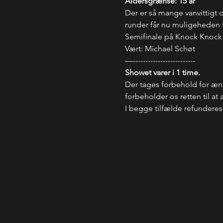
Aldersgrænse: 15 år
Der er så mange vanvittigt dy
runder får nu muligeheden fo
Semifinale på Knock Knock C
Vært: Michael Schøt 
—-------------------------
Showet varer i 1 time. 
Der tages forbehold for ændr
forbeholder os retten til at 
I begge tilfælde refunderes 