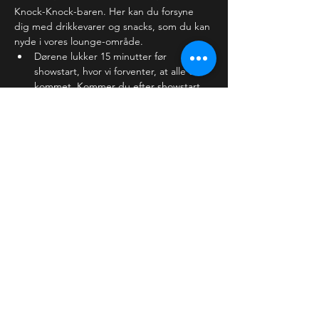
Knock-Knock-baren. Her kan du forsyne 
dig med drikkevarer og snacks, som du kan 
nyde i vores lounge-område.
Dørene lukker 15 minutter før 
showstart, hvor vi forventer, at alle er 
kommet. Kommer du efter showstart, 
kan vi ikke garantere, at der er plads.
Læs mere >
Billetter
Salg slut
Billettype
Almindelig billet
Pris
100,00 kr.