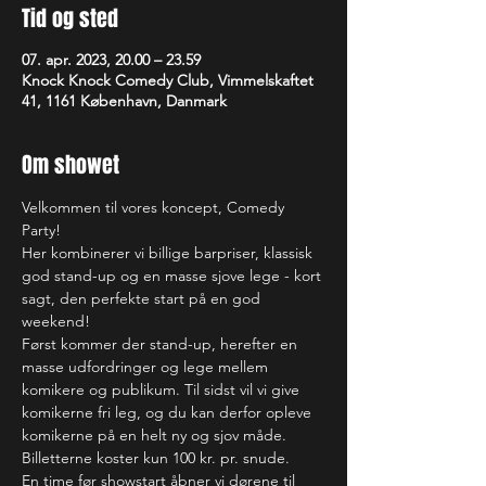
Tid og sted
07. apr. 2023, 20.00 – 23.59
Knock Knock Comedy Club, Vimmelskaftet
41, 1161 København, Danmark
Om showet
Velkommen til vores koncept, Comedy 
Party!
Her kombinerer vi billige barpriser, klassisk 
god stand-up og en masse sjove lege - kort 
sagt, den perfekte start på en god 
weekend! 
Først kommer der stand-up, herefter en 
masse udfordringer og lege mellem 
komikere og publikum. Til sidst vil vi give 
komikerne fri leg, og du kan derfor opleve 
komikerne på en helt ny og sjov måde.
Billetterne koster kun 100 kr. pr. snude.
En time før showstart åbner vi dørene til 