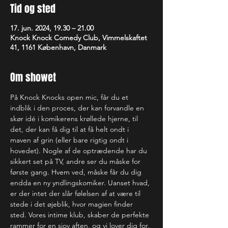
Tid og sted
17. jun. 2024, 19.30 – 21.00
Knock Knock Comedy Club, Vimmelskaftet
41, 1161 København, Danmark
Om showet
På Knock Knocks open mic, får du et 
indblik i den proces, der kan forvandle en 
skør idé i komikerens krøllede hjerne, til 
det, der kan få dig til at få helt ondt i 
maven af grin (eller bare rigtig ondt i 
hovedet). Nogle af de optrædende har du 
sikkert set på TV, andre ser du måske for 
første gang. Hvem ved, måske får du dig 
endda en ny yndlingskomiker. Uanset hvad, 
er der intet der slår følelsen af at være til 
stede i det øjeblik, hvor magien finder 
sted. Vores intime klub, skaber de perfekte 
rammer for en sjov aften, og vi lover dig for, 