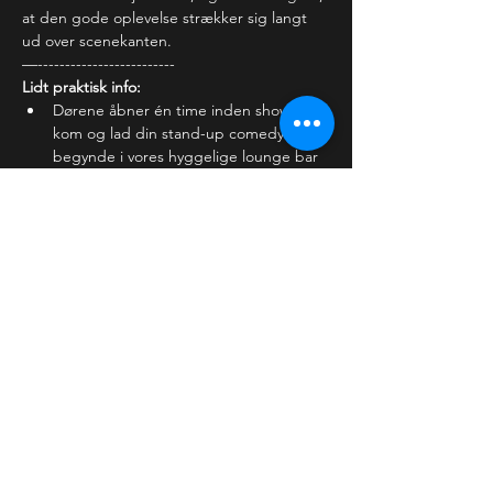
at den gode oplevelse strækker sig langt 
ud over scenekanten.
—-------------------------
Lidt praktisk info:
Dørene åbner én time inden showet - 
kom og lad din stand-up comedy aften 
begynde i vores hyggelige lounge bar 
- nyd stemningen og en af vores 
mange lækre cocktails,…
Læs mere >
Billetter
Salg slut
Billettype
Almindelig billet
Pris