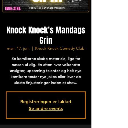
Knock Knock's Mandags
Grin
man. 17. jun.
  |  
Knock Knock Comedy Club
Se komikerne skabe materiale, lige for
næsen af dig. En aften hvor velkendte
ansigter, upcoming talenter og helt nye
komikere tester nye jokes eller laver de
sidste finjusteringer inden et show.
Registreringen er lukket
Se andre events