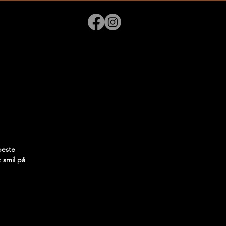
peste
t smil på