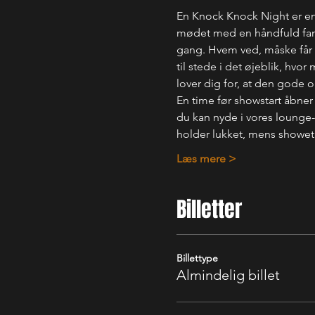
En Knock Knock Night er en
mødet med en håndfuld fanta
gang. Hvem ved, måske får d
til stede i det øjeblik, hvo
lover dig for, at den gode 
En time før showstart åbner
du kan nyde i vores lounge-o
holder lukket, mens showet
Læs mere >
Billetter
Billettype
Almindelig billet