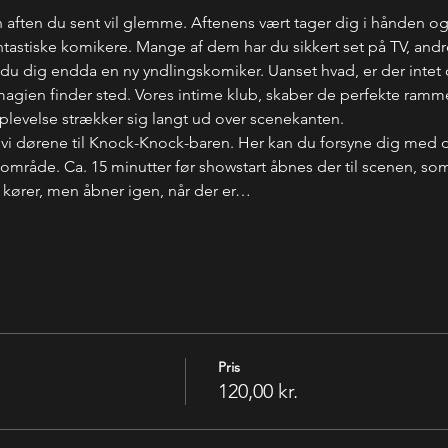
 aften du sent vil glemme. Aftenens vært tager dig i hånden o
stiske komikere. Mange af dem har du sikkert set på TV, andre
u dig endda en ny yndlingskomiker. Uanset hvad, er der intet de
r magien finder sted. Vores intime klub, skaber de perfekte rammer
oplevelse strækker sig langt ud over scenekanten.
 vi dørene til Knock-Knock-baren. Her kan du forsyne dig med 
mråde. Ca. 15 minutter før showstart åbnes der til scenen, som 
 kører, men åbner igen, når der er…
Pris
120,00 kr.