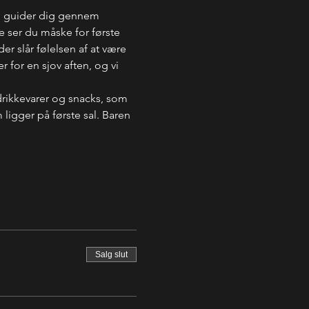
g guider dig gennem 
 ser du måske for første 
r slår følelsen af at være 
 for en sjov aften, og vi 
drikkevarer og snacks, som 
ligger på første sal. Baren 
Salg slut